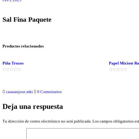
Sal Fina Paquete
Productos relacionados
Piña Trozos
Papel Mixiote Ro
Valorado
Valorado
en
en
0
0
de
de
5
5
casasanjose.mkt
0 Comentarios
Deja una respuesta
Tu dirección de correo electrónico no será publicada.
Los campos obligatorios e