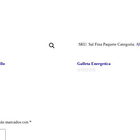
SKU:
Sal Fina Paquete
Categoría:
Ab
llo
Galleta Energetica
Valorado
en
0
de
5
stán marcados con
*