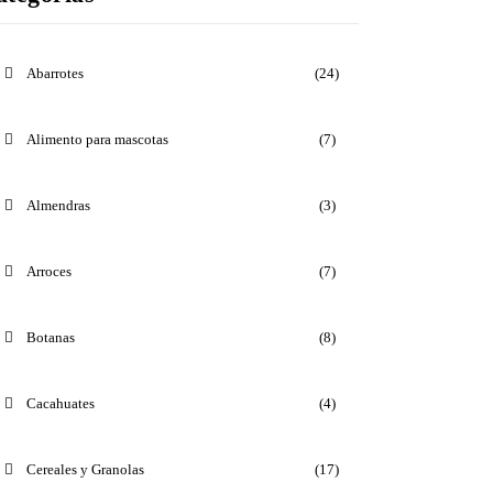
Abarrotes
(24)
Alimento para mascotas
(7)
Almendras
(3)
Arroces
(7)
Botanas
(8)
Cacahuates
(4)
Cereales y Granolas
(17)