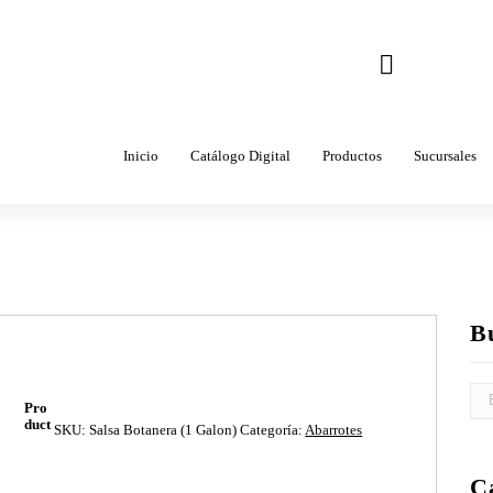
Correo
ventas@come
Inicio
Catálogo Digital
Productos
Sucursales
B
Pro
duct
SKU:
Salsa Botanera (1 Galon)
Categoría:
Abarrotes
C