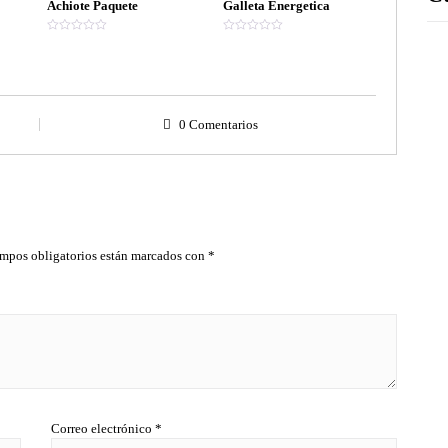
Achiote Paquete
Galleta Energetica
V
V
a
a
l
l
o
o
r
r
a
a
d
d
o
o
0 Comentarios
e
e
n
n
0
0
d
d
e
e
5
5
mpos obligatorios están marcados con
*
Correo electrónico
*