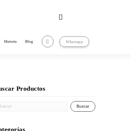
Contacto
rcializadorasanjose.com
22-22-97-67-63
Historia
Blog
Whatsapp
uscar Productos
ategorías