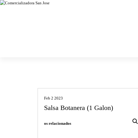
Chiles secos, especias, semillas y granos
Comercializa
dora San Jose
Feb 2 2023
Salsa Botanera (1 Galon)
os relacionados