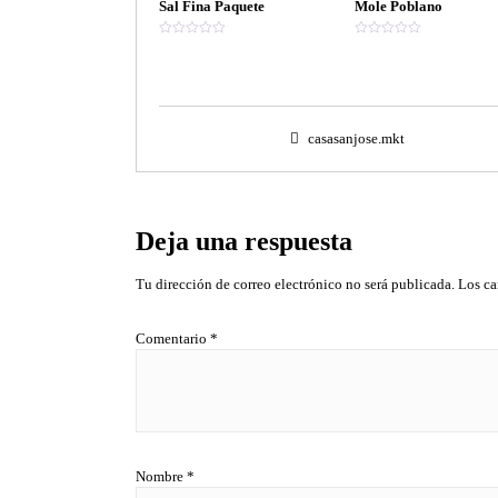
Sal Fina Paquete
Mole Poblano
V
V
a
a
l
l
o
o
r
r
a
a
d
d
o
o
casasanjose.mkt
e
e
n
n
0
0
d
d
e
e
5
5
Deja una respuesta
Tu dirección de correo electrónico no será publicada.
Los ca
Comentario
*
Nombre
*