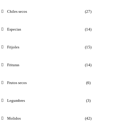
Chiles secos
(27)
Especias
(14)
Frijoles
(15)
Frituras
(14)
Frutos secos
(6)
Legumbres
(3)
Molidos
(42)