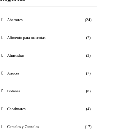
Abarrotes
(24)
Alimento para mascotas
(7)
Almendras
(3)
Arroces
(7)
Botanas
(8)
Cacahuates
(4)
Cereales y Granolas
(17)