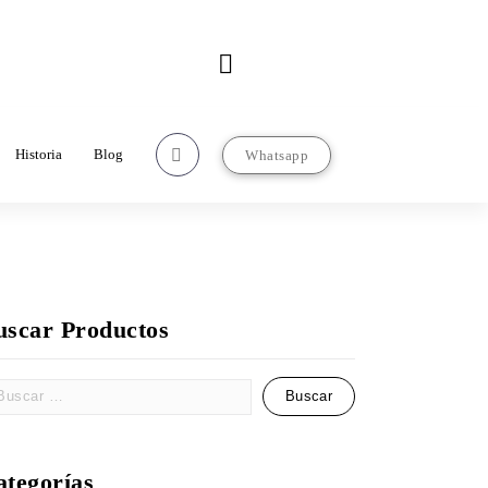
Contacto
rcializadorasanjose.com
22-22-97-67-63
Historia
Blog
Whatsapp
uscar Productos
ategorías