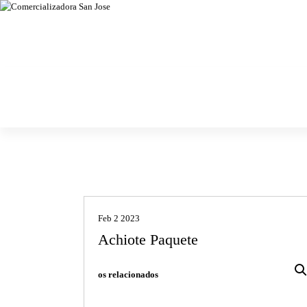
Chiles secos, especias, semillas y granos
Comercializa
dora San Jose
Feb 2 2023
Achiote Paquete
os relacionados