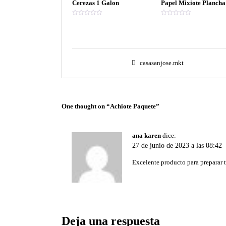
Cerezas 1 Galon
Papel Mixiote Plancha
V
V
a
a
l
l
o
o
r
r
a
a
d
d
o
o
casasanjose.mkt
e
e
n
n
0
0
d
d
e
e
5
5
One thought on “
Achiote Paquete
”
ana karen
dice:
27 de junio de 2023 a las 08:42
Excelente producto para preparar t
Deja una respuesta