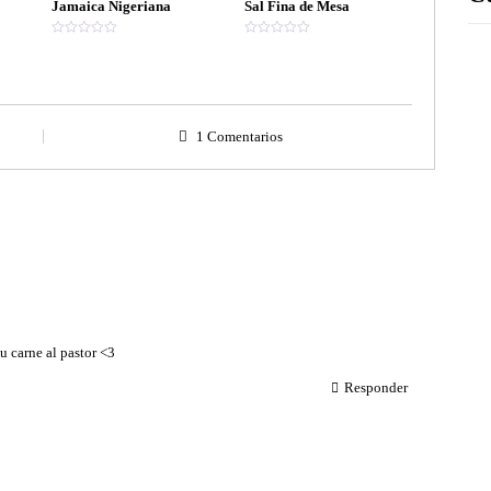
Jamaica Nigeriana
Sal Fina de Mesa
V
V
a
a
l
l
o
o
r
r
a
a
d
d
o
o
1 Comentarios
e
e
n
n
0
0
d
d
e
e
5
5
u carne al pastor <3
Responder