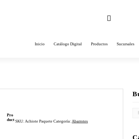
Correo
ventas@come
Inicio
Catálogo Digital
Productos
Sucursales
B
Pro
duct
SKU:
Achiote Paquete
Categoría:
Abarrotes
C