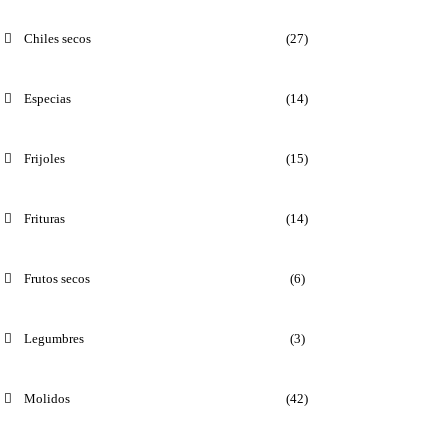
Chiles secos
(27)
Especias
(14)
Frijoles
(15)
Frituras
(14)
Frutos secos
(6)
Legumbres
(3)
Molidos
(42)