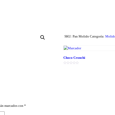
SKU:
Pan Molido
Categoría:
Molid
Choco Cronchi
Valorado
en
0
de
5
stán marcados con
*