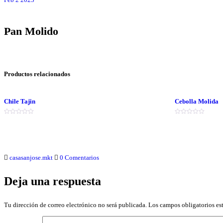
Pan Molido
Productos relacionados
Chile Tajin
Cebolla Molida
Valorado
Valorado
en
en
0
0
de
de
5
5
casasanjose.mkt
0 Comentarios
Deja una respuesta
Tu dirección de correo electrónico no será publicada.
Los campos obligatorios e