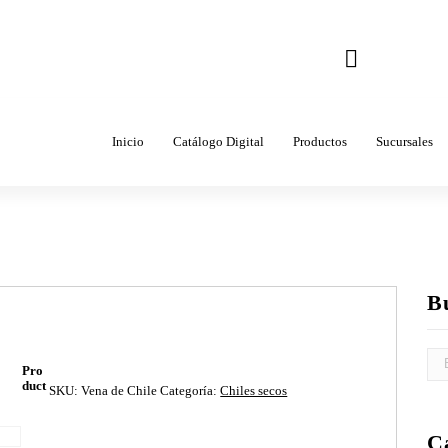
Correo
ventas@come
Inicio
Catálogo Digital
Productos
Sucursales
B
Pro
duct
SKU:
Vena de Chile
Categoría:
Chiles secos
C