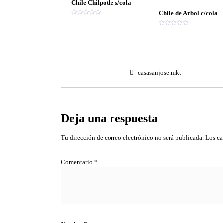
Chile Chilpotle s/cola
Chile de Arbol c/cola
V
a
V
l
a
o
l
r
o
a
r
d
a
o
d
e
o
n
casasanjose.mkt
e
0
n
d
0
e
d
5
e
5
Deja una respuesta
Tu dirección de correo electrónico no será publicada.
Los ca
Comentario
*