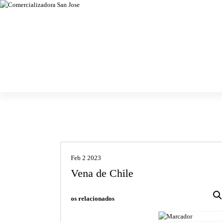
Chiles secos, especias, semillas y granos
Comercializa
dora San Jose
Feb 2 2023
Vena de Chile
os relacionados