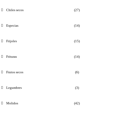
Chiles secos
(27)
Especias
(14)
Frijoles
(15)
Frituras
(14)
Frutos secos
(6)
Legumbres
(3)
Molidos
(42)