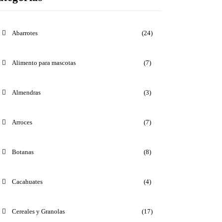
Abarrotes
(24)
Alimento para mascotas
(7)
Almendras
(3)
Arroces
(7)
Botanas
(8)
Cacahuates
(4)
Cereales y Granolas
(17)