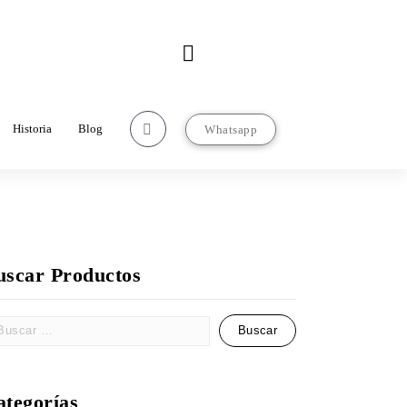
Contacto
rcializadorasanjose.com
22-22-97-67-63
Historia
Blog
Whatsapp
uscar Productos
ategorías