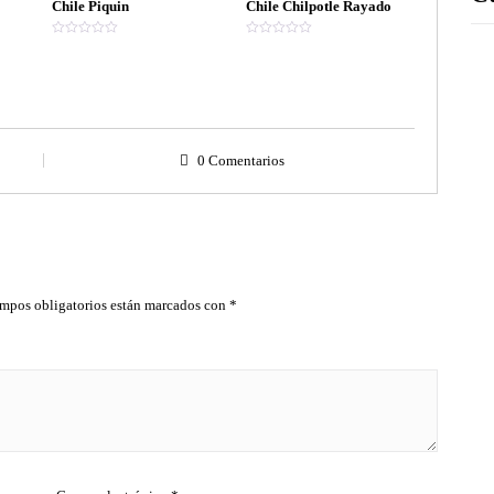
Chile Piquin
Chile Chilpotle Rayado
V
V
a
a
l
l
o
o
r
r
a
a
d
d
o
o
e
e
n
n
0 Comentarios
0
0
d
d
e
e
5
5
mpos obligatorios están marcados con
*