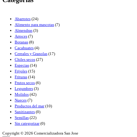
Abarrotes
(24)
Alimento para mascotas
(7)
Almendras
(3)
Arroces
(7)
Botanas
(8)
Cacahuates
(4)
Cereales y Granolas
(17)
Chiles secos
(27)
Especias
(14)
Frijoles
(15)
Frituras
(14)
Frutos secos
(6)
Legumbres
(3)
Molidos
(42)
Nueces
(7)
Productos del mar
(10)
Sanitizantes
(0)
Semillas
(22)
Sin categorizar
(0)
Copyright © 2026 Comercializadora San Jose