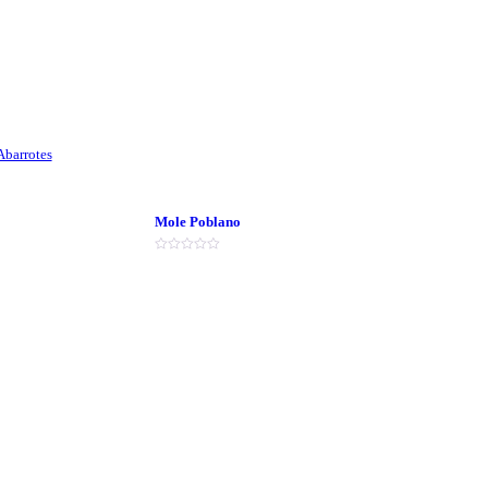
Abarrotes
Mole Poblano
Valorado
en
0
de
5