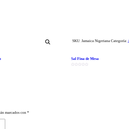
SKU:
Jamaica Nigeriana
Categoría:
o
Sal Fina de Mesa
Valorado
en
0
de
5
stán marcados con
*