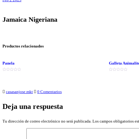
Jamaica Nigeriana
Productos relacionados
Panela
Galleta Animalit
Valorado
Valorado
en
en
0
0
de
de
5
5
casasanjose.mkt
0 Comentarios
Deja una respuesta
Tu dirección de correo electrónico no será publicada.
Los campos obligatorios e