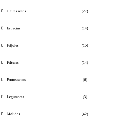
Chiles secos
(27)
Especias
(14)
Frijoles
(15)
Frituras
(14)
Frutos secos
(6)
Legumbres
(3)
Molidos
(42)