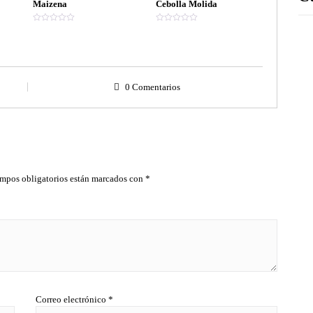
Maizena
Cebolla Molida
V
V
a
a
l
l
o
o
r
r
a
a
d
d
o
o
0 Comentarios
e
e
n
n
0
0
d
d
e
e
5
5
mpos obligatorios están marcados con
*
Correo electrónico
*