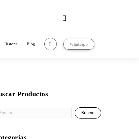
Contacto
rcializadorasanjose.com
22-22-97-67-63
Historia
Blog
Whatsapp
uscar Productos
ategorías