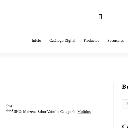
Correo
ventas@come
Inicio
Catálogo Digital
Productos
Sucursales
B
Pro
duct
SKU:
Maizena Sabor Vainilla
Categoría:
Molidos
C