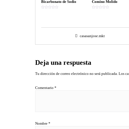
Bicarbonato de Sodio
Comino Molido
V
V
a
a
l
l
o
o
r
r
a
a
d
d
o
o
casasanjose.mkt
e
e
n
n
0
0
d
d
e
e
5
5
Deja una respuesta
Tu dirección de correo electrónico no será publicada.
Los ca
Comentario
*
Nombre
*