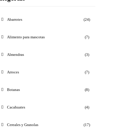
Abarrotes
(24)
Alimento para mascotas
(7)
Almendras
(3)
Arroces
(7)
Botanas
(8)
Cacahuates
(4)
Cereales y Granolas
(17)