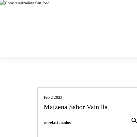
Chiles secos, especias, semillas y granos
Comercializa
dora San Jose
Feb 2 2023
Maizena Sabor Vainilla
os relacionados