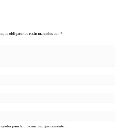
d
d
o
o
e
e
n
n
0
0
d
d
e
e
5
5
mpos obligatorios están marcados con
*
vegador para la próxima vez que comente.