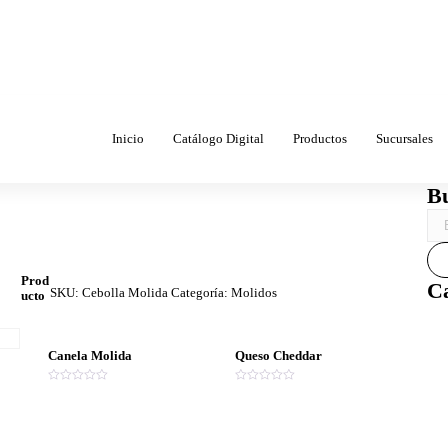
Inicio
Catálogo Digital
Productos
Sucursales
B
Prod
Ca
SKU:
Cebolla Molida
Categoría:
Molidos
ucto
Canela Molida
Queso Cheddar
V
V
a
a
l
l
o
o
r
r
a
a