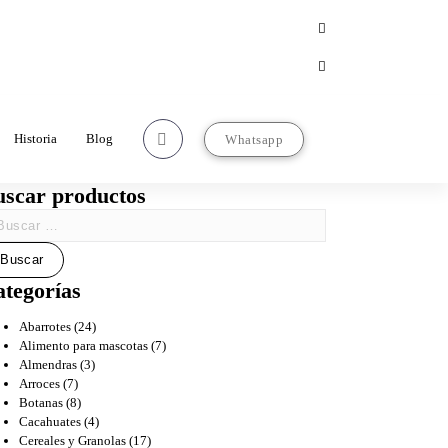
Correo
ventas@comercializadorasanjose.com
Contacto
22-22-97-67-63
Historia
Blog
Whatsapp
uscar productos
tegorías
Abarrotes
(24)
Alimento para mascotas
(7)
Almendras
(3)
Arroces
(7)
Botanas
(8)
Cacahuates
(4)
Cereales y Granolas
(17)