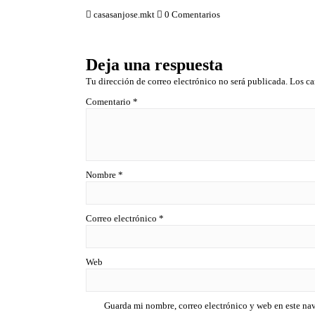
r
d
casasanjose.mkt
0 Comentarios
a
o
d
e
o
n
e
0
n
d
0
e
Deja una respuesta
d
5
e
5
Tu dirección de correo electrónico no será publicada.
Los ca
Comentario
*
Nombre
*
Correo electrónico
*
Web
Guarda mi nombre, correo electrónico y web en este na