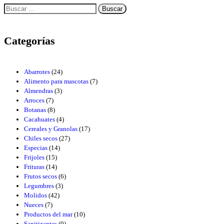
Categorías
Abarrotes
(24)
Alimento para mascotas
(7)
Almendras
(3)
Arroces
(7)
Botanas
(8)
Cacahuates
(4)
Cereales y Granolas
(17)
Chiles secos
(27)
Especias
(14)
Frijoles
(15)
Frituras
(14)
Frutos secos
(6)
Legumbres
(3)
Molidos
(42)
Nueces
(7)
Productos del mar
(10)
Sanitizantes
(0)