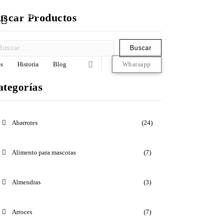
Contacto
uscar Productos
22-22-97-67-63
s
Historia
Blog
Whatsapp
ategorías
Abarrotes
(24)
Alimento para mascotas
(7)
Almendras
(3)
Arroces
(7)