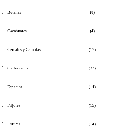
Botanas
(8)
Cacahuates
(4)
Cereales y Granolas
(17)
Chiles secos
(27)
Especias
(14)
Frijoles
(15)
Frituras
(14)