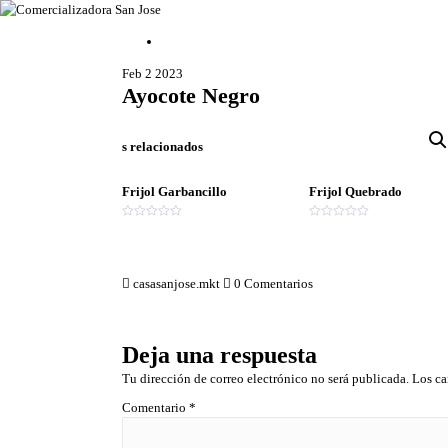
Feb 2 2023
Ayocote Negro
Chiles secos, especias, semillas y granos
Comercializad
s relacionados
ora San Jose
Frijol Garbancillo
Frijol Quebrado
V
V
a
a
l
l
o
o
r
r
casasanjose.mkt
0 Comentarios
a
a
d
d
o
o
e
e
n
n
0
0
Deja una respuesta
d
d
e
e
5
5
Tu dirección de correo electrónico no será publicada.
Los ca
Comentario
*