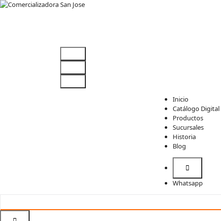
Comercializadora San Jose
Chiles secos, especias, semillas y granos
Inicio
Catálogo Digital
Productos
Sucursales
Historia
Comercializad
Chiles secos, especias,
Blog
semillas y granos
ora San Jose
Whatsapp