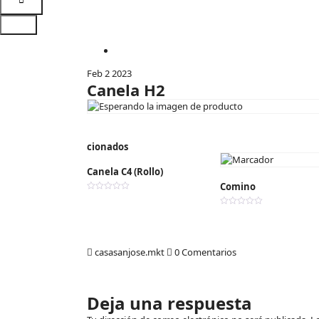
Feb 2 2023
Canela H2
cionados
Canela C4 (Rollo)
Comino
V
a
V
l
a
o
l
r
o
a
r
d
casasanjose.mkt
0 Comentarios
a
o
d
e
o
n
e
0
n
d
0
e
Deja una respuesta
d
5
e
5