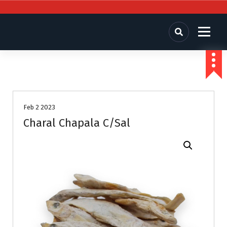
Comercializadora San Jose
Chiles secos, especias, semillas y granos
Feb 2 2023
Charal Chapala C/Sal