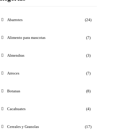
Abarrotes
(24)
Alimento para mascotas
(7)
Almendras
(3)
Arroces
(7)
Botanas
(8)
Cacahuates
(4)
Cereales y Granolas
(17)