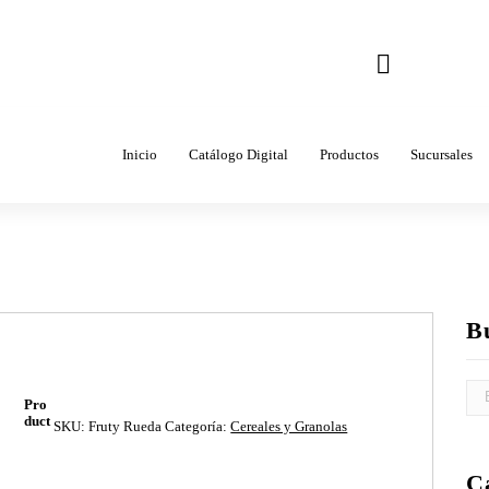
Correo
ventas@come
Inicio
Catálogo Digital
Productos
Sucursales
B
Pro
duct
SKU:
Fruty Rueda
Categoría:
Cereales y Granolas
C