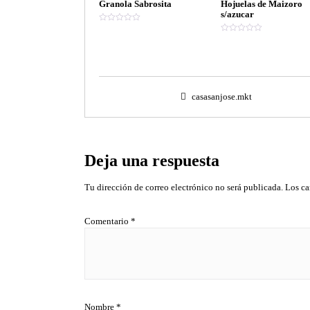
Granola Sabrosita
Hojuelas de Maizoro
s/azucar
V
a
V
l
a
o
l
r
o
a
r
d
a
o
d
e
o
casasanjose.mkt
n
e
0
n
d
0
e
d
5
e
5
Deja una respuesta
Tu dirección de correo electrónico no será publicada.
Los ca
Comentario
*
Nombre
*