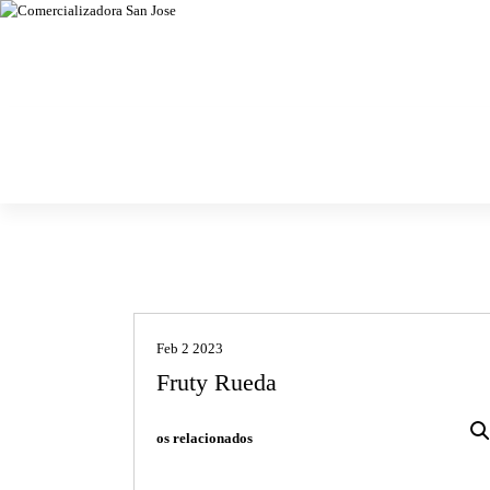
Chiles secos, especias, semillas y granos
Comercializa
dora San Jose
Feb 2 2023
Fruty Rueda
os relacionados