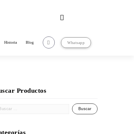
Contacto
rcializadorasanjose.com
22-22-97-67-63
Historia
Blog
Whatsapp
uscar Productos
ategorías