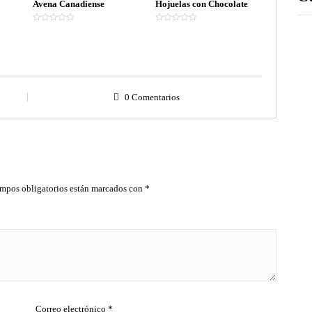
Avena Canadiense
Hojuelas con Chocolate
V
V
a
a
l
l
o
o
r
r
a
a
d
d
o
o
e
e
0 Comentarios
n
n
0
0
d
d
e
e
5
5
mpos obligatorios están marcados con
*
Correo electrónico
*