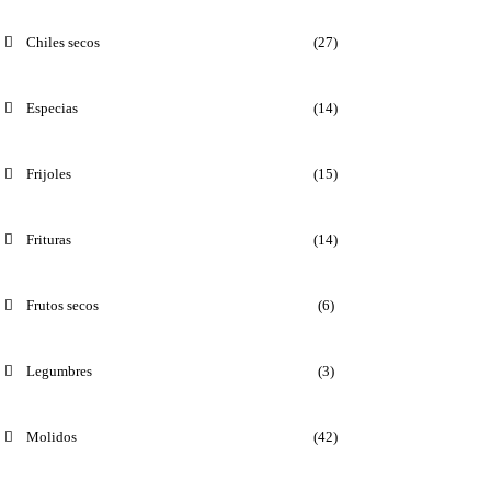
Chiles secos
(27)
Especias
(14)
Frijoles
(15)
Frituras
(14)
Frutos secos
(6)
Legumbres
(3)
Molidos
(42)