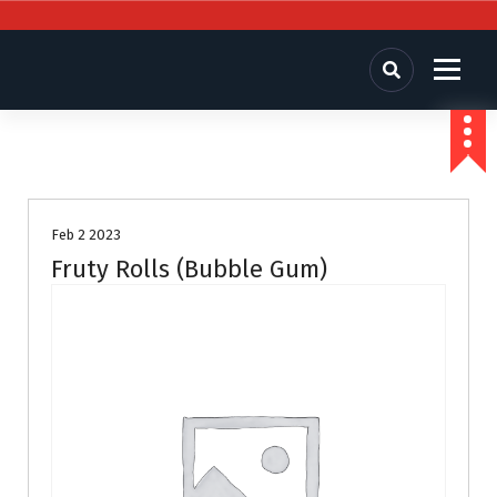
Comercializadora San Jose
Chiles secos, especias, semillas y granos
Feb 2 2023
Fruty Rolls (Bubble Gum)